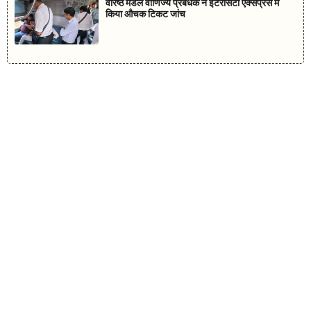
वरिष्ठ मंडल वाणिज्य प्रबंधक ने इंटरसिटी एक्सप्रेस में
किया औचक टिकट जांच