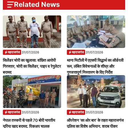
Related News
महराजगंज
महराजगंज
31/07/2026
31/07/2026
सिलेंडर चोरी का खुलासा: वांछित आरोपी
थाना भिटौली में एएसपी सिद्धार्थ का ऑर्डरली
गिरफ्तार, चोरी का सिलेंडर, पाइप व रेगुलेटर
रूम, लंबित विवेचनाओं के शीघ्र और
बरामद
गुणवत्तापूर्ण निस्तारण के दिए निर्देश
महराजगंज
महराजगंज
31/07/2026
31/07/2026
नेपाल तस्करी से पहले 70 बोरी भारतीय
ऑपरेशन ‘का ओर बार’ के तहत महाराजगंज
यूरिया खाद बरामद, पिकअप चालक
पुलिस का विशेष अभियान, शराब पीकर