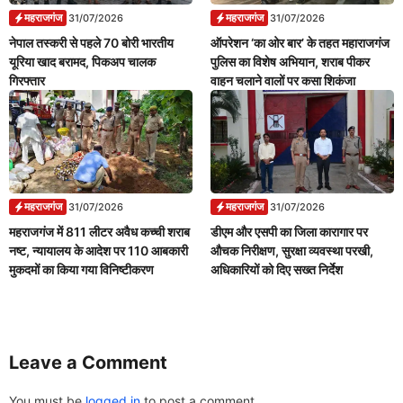
महराजगंज
महराजगंज
31/07/2026
31/07/2026
नेपाल तस्करी से पहले 70 बोरी भारतीय
ऑपरेशन ‘का ओर बार’ के तहत महाराजगंज
यूरिया खाद बरामद, पिकअप चालक
पुलिस का विशेष अभियान, शराब पीकर
गिरफ्तार
वाहन चलाने वालों पर कसा शिकंजा
महराजगंज
महराजगंज
31/07/2026
31/07/2026
महराजगंज में 811 लीटर अवैध कच्ची शराब
डीएम और एसपी का जिला कारागार पर
नष्ट, न्यायालय के आदेश पर 110 आबकारी
औचक निरीक्षण, सुरक्षा व्यवस्था परखी,
मुकदमों का किया गया विनिष्टीकरण
अधिकारियों को दिए सख्त निर्देश
Leave a Comment
You must be
logged in
to post a comment.