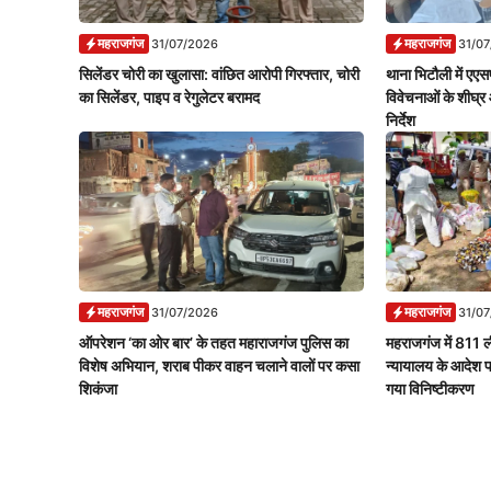
महराजगंज
महराजगंज
31/07/2026
31/0
सिलेंडर चोरी का खुलासा: वांछित आरोपी गिरफ्तार, चोरी
थाना भिटौली में एएसप
का सिलेंडर, पाइप व रेगुलेटर बरामद
विवेचनाओं के शीघ्र 
निर्देश
महराजगंज
महराजगंज
31/07/2026
31/0
ऑपरेशन ‘का ओर बार’ के तहत महाराजगंज पुलिस का
महराजगंज में 811 ल
विशेष अभियान, शराब पीकर वाहन चलाने वालों पर कसा
न्यायालय के आदेश 
शिकंजा
गया विनिष्टीकरण