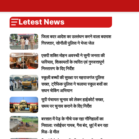
ary
tions
ers
Self Attendence
User Blogs
My Calendar
Logout
You
Blog
Account
vote
Password Reset
Live Cricket Score
Home
Letest News
जिला बदर आदेश का उल्लंघन करने वाला बदमाश
गिरफ्तार, सोनौली पुलिस ने भेजा जेल
एसपी शक्ति मोहन अवस्थी ने सुनी जनता की
फरियाद, शिकायतों के त्वरित एवं गुणवत्तापूर्ण
निस्तारण के दिए निर्देश
स्कूली बच्चों की सुरक्षा पर महराजगंज पुलिस
सख्त, ट्रैफिक पुलिस ने चलाया स्कूल बसों का
सघन चेकिंग अभियान
यूपी पंचायत चुनाव को लेकर हाईकोर्ट सख्त,
समय पर चुनाव कराने के दिए निर्देश
बरसात में पेड़ के नीचे पक रहा नौनिहालों का
निवाला: रसोईघर गायब, गैस बंद, धुएं में बन रहा
मिड-डे मील