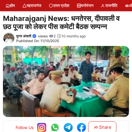
Skip
होम
महराजगंज
उत्तर प्रदेश
मनोरंजन
राजनीति
ऑ
to
content
Maharajganj News: धनतेरस, दीपावली व
छठ पूजा को लेकर पीस कमेटी बैठक सम्पन्न
मुन्ना अंसारी
views
12
10 months ago
Published On:
11/10/2025
Share
Follow Us