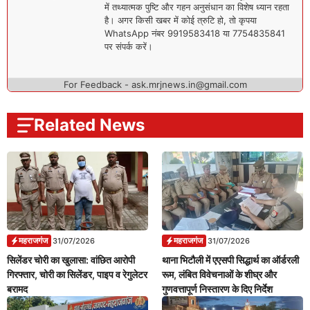
में तथ्यात्मक पुष्टि और गहन अनुसंधान का विशेष ध्यान रहता
है। अगर किसी खबर में कोई त्रुटि हो, तो कृपया
WhatsApp नंबर 9919583418 या 7754835841
पर संपर्क करें।
For Feedback - ask.mrjnews.in@gmail.com
Related News
महराजगंज
महराजगंज
31/07/2026
31/07/2026
सिलेंडर चोरी का खुलासा: वांछित आरोपी
थाना भिटौली में एएसपी सिद्धार्थ का ऑर्डरली
गिरफ्तार, चोरी का सिलेंडर, पाइप व रेगुलेटर
रूम, लंबित विवेचनाओं के शीघ्र और
बरामद
गुणवत्तापूर्ण निस्तारण के दिए निर्देश