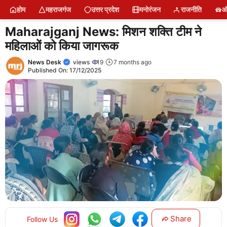
Skip
होम
महराजगंज
उत्तर प्रदेश
मनोरंजन
राजनीति
ऑ
to
content
Maharajganj News: मिशन शक्ति टीम ने
महिलाओं को किया जागरूक
News Desk
views
19
7 months ago
Published On:
17/12/2025
Share
Follow Us