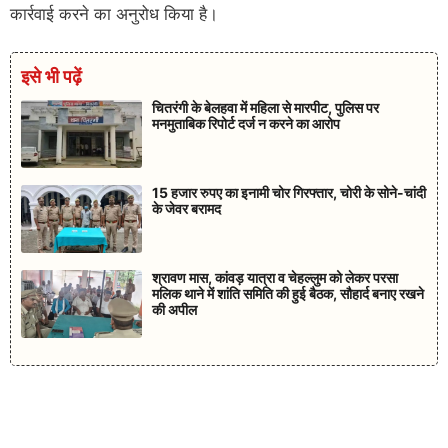
कार्रवाई करने का अनुरोध किया है।
इसे भी पढ़ें
चितरंगी के बेलहवा में महिला से मारपीट, पुलिस पर
मनमुताबिक रिपोर्ट दर्ज न करने का आरोप
15 हजार रुपए का इनामी चोर गिरफ्तार, चोरी के सोने-चांदी
के जेवर बरामद
श्रावण मास, कांवड़ यात्रा व चेहल्लुम को लेकर परसा
मलिक थाने में शांति समिति की हुई बैठक, सौहार्द बनाए रखने
की अपील