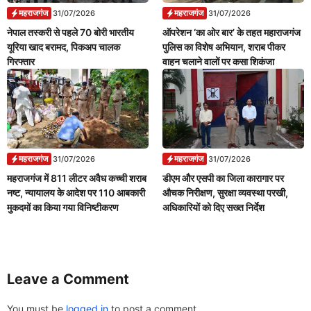
महराजगंज
महराजगंज
31/07/2026
31/07/2026
नेपाल तस्करी से पहले 70 बोरी भारतीय
ऑपरेशन ‘का ओर बार’ के तहत महाराजगंज
यूरिया खाद बरामद, पिकअप चालक
पुलिस का विशेष अभियान, शराब पीकर
गिरफ्तार
वाहन चलाने वालों पर कसा शिकंजा
महराजगंज
महराजगंज
31/07/2026
31/07/2026
महराजगंज में 811 लीटर अवैध कच्ची शराब
डीएम और एसपी का जिला कारागार पर
नष्ट, न्यायालय के आदेश पर 110 आबकारी
औचक निरीक्षण, सुरक्षा व्यवस्था परखी,
मुकदमों का किया गया विनिष्टीकरण
अधिकारियों को दिए सख्त निर्देश
Leave a Comment
You must be
logged in
to post a comment.