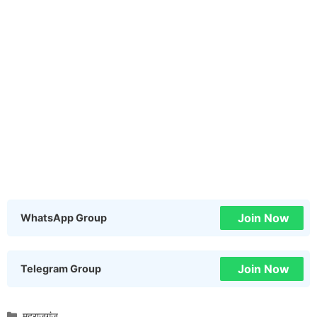
Join Now
WhatsApp Group
Join Now
Telegram Group
Categories
महराजगंज