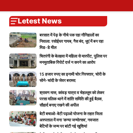
ary
tions
ers
Self Attendence
User Blogs
My Calendar
Logout
You
Blog
Account
vote
Password Reset
Live Cricket Score
Home
Letest News
बरसात में पेड़ के नीचे पक रहा नौनिहालों का
निवाला: रसोईघर गायब, गैस बंद, धुएं में बन रहा
मिड-डे मील
चितरंगी के बेलहवा में महिला से मारपीट, पुलिस पर
मनमुताबिक रिपोर्ट दर्ज न करने का आरोप
15 हजार रुपए का इनामी चोर गिरफ्तार, चोरी के
सोने-चांदी के जेवर बरामद
श्रावण मास, कांवड़ यात्रा व चेहल्लुम को लेकर
परसा मलिक थाने में शांति समिति की हुई बैठक,
सौहार्द बनाए रखने की अपील
बेटी बचाओ-बेटी पढ़ाओ योजना के तहत जिला
अस्पताल में मना ‘कन्या जन्मोत्सव’, नवजात
बेटियों के जन्म पर बांटी गई खुशियां