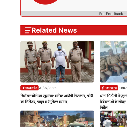
For Feedback -
Related News
महराजगंज
महराजगंज
31/07/2026
31/0
सिलेंडर चोरी का खुलासा: वांछित आरोपी गिरफ्तार, चोरी
थाना भिटौली में एएसप
का सिलेंडर, पाइप व रेगुलेटर बरामद
विवेचनाओं के शीघ्र 
निर्देश