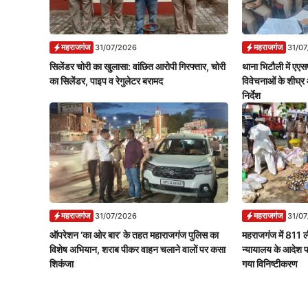
महराजगंज
महराजगंज
31/07/2026
31/0
सिलेंडर चोरी का खुलासा: वांछित आरोपी गिरफ्तार, चोरी
थाना भिटौली में एएसप
का सिलेंडर, पाइप व रेगुलेटर बरामद
विवेचनाओं के शीघ्र 
निर्देश
महराजगंज
महराजगंज
31/07/2026
31/0
ऑपरेशन ‘का ओर बार’ के तहत महाराजगंज पुलिस का
महराजगंज में 811 ल
विशेष अभियान, शराब पीकर वाहन चलाने वालों पर कसा
न्यायालय के आदेश 
शिकंजा
गया विनिष्टीकरण