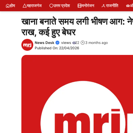
Skip
MRJ News में डिजिटल रिपोर्टर बनें
Latest Poat
Short News
News
Naam Jap Counter
Water Bottle
Sing Up
Login
About U
Restr
Free
होम
महराजगंज
उत्तर प्रदेश
मनोरंजन
राजनीति
ऑ
to
content
खाना बनाते समय लगी भीषण आग: ने
राख, कई हुए बेघर
News Desk
views
22
3 months ago
Published On:
22/04/2026