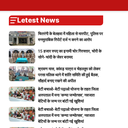
ary
tions
ers
Self Attendence
User Blogs
My Calendar
Logout
You
Blog
Account
vote
Password Reset
Live Cricket Score
Home
Letest News
चितरंगी के बेलहवा में महिला से मारपीट, पुलिस पर
मनमुताबिक रिपोर्ट दर्ज न करने का आरोप
15 हजार रुपए का इनामी चोर गिरफ्तार, चोरी के
सोने-चांदी के जेवर बरामद
श्रावण मास, कांवड़ यात्रा व चेहल्लुम को लेकर
परसा मलिक थाने में शांति समिति की हुई बैठक,
सौहार्द बनाए रखने की अपील
बेटी बचाओ-बेटी पढ़ाओ योजना के तहत जिला
अस्पताल में मना ‘कन्या जन्मोत्सव’, नवजात
बेटियों के जन्म पर बांटी गई खुशियां
बेटी बचाओ-बेटी पढ़ाओ योजना के तहत जिला
अस्पताल में मना ‘कन्या जन्मोत्सव’, नवजात
बेटियों के जन्म पर बांटी गई खुशियां