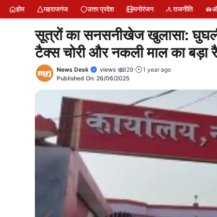
Skip
MRJ News में डिजिटल रिपोर्टर बनें
Latest Poat
Short News
News
Naam Jap Counter
Water Bottle
Sing Up
Login
About U
Restr
Free
होम
महराजगंज
उत्तर प्रदेश
मनोरंजन
राजनीति
ऑ
to
content
सूत्रों का सनसनीखेज खुलासा: घुघली 
टैक्स चोरी और नकली माल का बड़ा र
News Desk
views
329
1 year ago
Published On:
26/06/2025