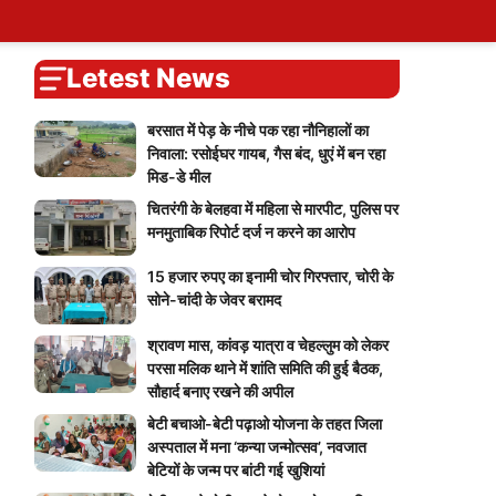
ary
tions
ers
Self Attendence
User Blogs
My Calendar
Logout
You
Blog
Account
vote
Password Reset
Live Cricket Score
Home
Letest News
बरसात में पेड़ के नीचे पक रहा नौनिहालों का
निवाला: रसोईघर गायब, गैस बंद, धुएं में बन रहा
मिड-डे मील
चितरंगी के बेलहवा में महिला से मारपीट, पुलिस पर
मनमुताबिक रिपोर्ट दर्ज न करने का आरोप
15 हजार रुपए का इनामी चोर गिरफ्तार, चोरी के
सोने-चांदी के जेवर बरामद
श्रावण मास, कांवड़ यात्रा व चेहल्लुम को लेकर
परसा मलिक थाने में शांति समिति की हुई बैठक,
सौहार्द बनाए रखने की अपील
बेटी बचाओ-बेटी पढ़ाओ योजना के तहत जिला
अस्पताल में मना ‘कन्या जन्मोत्सव’, नवजात
बेटियों के जन्म पर बांटी गई खुशियां