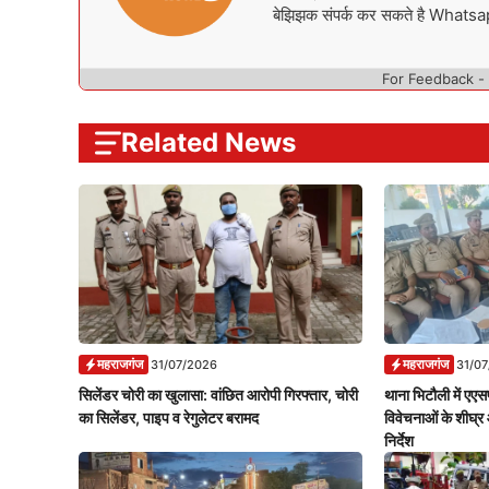
बेझिझक संपर्क कर सकते है What
For Feedback -
Related News
महराजगंज
महराजगंज
31/07/2026
31/0
सिलेंडर चोरी का खुलासा: वांछित आरोपी गिरफ्तार, चोरी
थाना भिटौली में एएसप
का सिलेंडर, पाइप व रेगुलेटर बरामद
विवेचनाओं के शीघ्र 
निर्देश