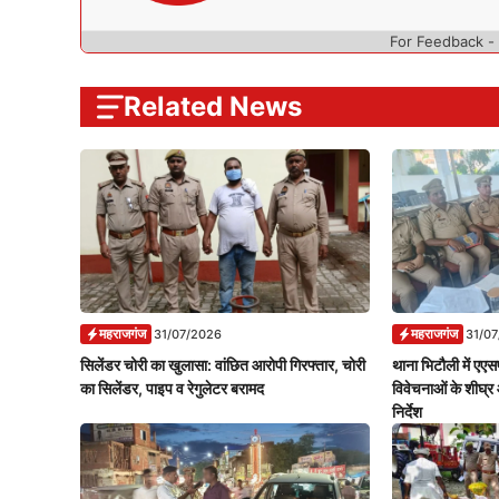
For Feedback -
Related News
महराजगंज
महराजगंज
31/07/2026
31/0
सिलेंडर चोरी का खुलासा: वांछित आरोपी गिरफ्तार, चोरी
थाना भिटौली में एएसप
का सिलेंडर, पाइप व रेगुलेटर बरामद
विवेचनाओं के शीघ्र 
निर्देश