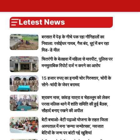
ary
tions
ers
Self Attendence
User Blogs
My Calendar
Logout
You
Blog
Account
vote
Password Reset
Live Cricket Score
Home
Letest News
बरसात में पेड़ के नीचे पक रहा नौनिहालों का
निवाला: रसोईघर गायब, गैस बंद, धुएं में बन रहा
मिड-डे मील
चितरंगी के बेलहवा में महिला से मारपीट, पुलिस पर
मनमुताबिक रिपोर्ट दर्ज न करने का आरोप
15 हजार रुपए का इनामी चोर गिरफ्तार, चोरी के
सोने-चांदी के जेवर बरामद
श्रावण मास, कांवड़ यात्रा व चेहल्लुम को लेकर
परसा मलिक थाने में शांति समिति की हुई बैठक,
सौहार्द बनाए रखने की अपील
बेटी बचाओ-बेटी पढ़ाओ योजना के तहत जिला
अस्पताल में मना ‘कन्या जन्मोत्सव’, नवजात
बेटियों के जन्म पर बांटी गई खुशियां