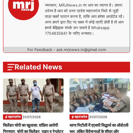
नमस्कार, MRJNews.in पर आप का स्वागत है। हमारा
उदेस्य है आप को उत्तर प्रदेश महराजगंज जिले से जुड़ी
ताज़ा खबरें प्रदान करना है, ताकि आप हमेशा अपडेटेड रहें।
अगर हमारे द्वारा दिए गए खबर में कोई त्रुटि होती है तो आप
हमसे बेझिझक संपर्क कर सकते है Whatsapp
7754835841 के जरिए धन्यवाद।
For Feedback - ask.mrjnews.in@gmail.com
Related News
महराजगंज
महराजगंज
31/07/2026
31/07/2026
सिलेंडर चोरी का खुलासा: वांछित आरोपी
थाना भिटौली में एएसपी सिद्धार्थ का ऑर्डरली
गिरफ्तार, चोरी का सिलेंडर, पाइप व रेगुलेटर
रूम, लंबित विवेचनाओं के शीघ्र और