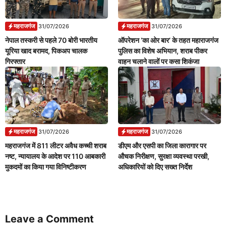
महराजगंज
महराजगंज
31/07/2026
31/07/2026
नेपाल तस्करी से पहले 70 बोरी भारतीय
ऑपरेशन ‘का ओर बार’ के तहत महाराजगंज
यूरिया खाद बरामद, पिकअप चालक
पुलिस का विशेष अभियान, शराब पीकर
गिरफ्तार
वाहन चलाने वालों पर कसा शिकंजा
महराजगंज
महराजगंज
31/07/2026
31/07/2026
महराजगंज में 811 लीटर अवैध कच्ची शराब
डीएम और एसपी का जिला कारागार पर
नष्ट, न्यायालय के आदेश पर 110 आबकारी
औचक निरीक्षण, सुरक्षा व्यवस्था परखी,
मुकदमों का किया गया विनिष्टीकरण
अधिकारियों को दिए सख्त निर्देश
Leave a Comment