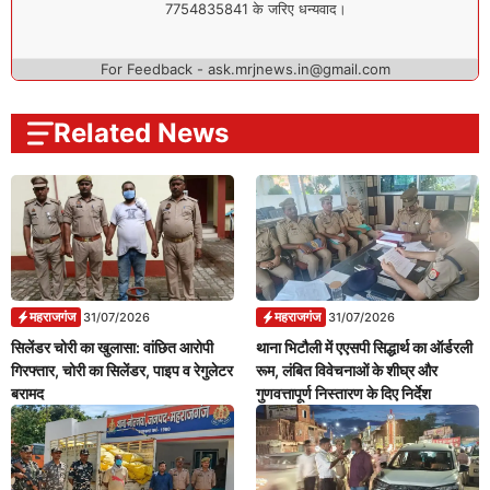
7754835841 के जरिए धन्यवाद।
For Feedback - ask.mrjnews.in@gmail.com
Related News
महराजगंज
महराजगंज
31/07/2026
31/07/2026
सिलेंडर चोरी का खुलासा: वांछित आरोपी
थाना भिटौली में एएसपी सिद्धार्थ का ऑर्डरली
गिरफ्तार, चोरी का सिलेंडर, पाइप व रेगुलेटर
रूम, लंबित विवेचनाओं के शीघ्र और
बरामद
गुणवत्तापूर्ण निस्तारण के दिए निर्देश