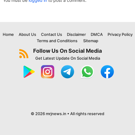
You must be
logged in
to post a comment.
Home
About Us
Contact Us
Disclaimer
DMCA
Privacy Policy
Terms and Conditions
Sitemap
Follow Us On Social Media
Get Latest Update On Social Media
© 2026 mrjnews.in • All rights reserved