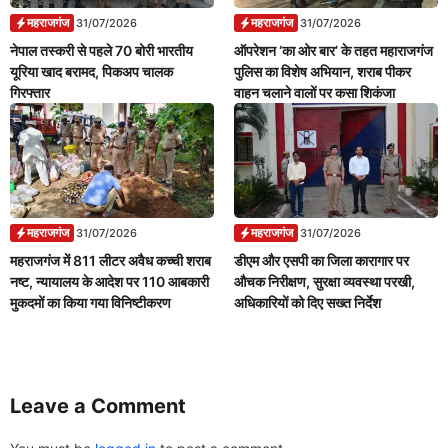
महराजगंज
महराजगंज
31/07/2026
31/07/2026
नेपाल तस्करी से पहले 70 बोरी भारतीय
ऑपरेशन ‘का ओर बार’ के तहत महाराजगंज
यूरिया खाद बरामद, पिकअप चालक
पुलिस का विशेष अभियान, शराब पीकर
गिरफ्तार
वाहन चलाने वालों पर कसा शिकंजा
महराजगंज
महराजगंज
31/07/2026
31/07/2026
महराजगंज में 811 लीटर अवैध कच्ची शराब
डीएम और एसपी का जिला कारागार पर
नष्ट, न्यायालय के आदेश पर 110 आबकारी
औचक निरीक्षण, सुरक्षा व्यवस्था परखी,
मुकदमों का किया गया विनिष्टीकरण
अधिकारियों को दिए सख्त निर्देश
Leave a Comment