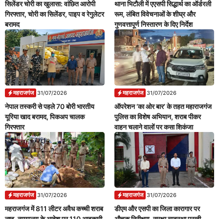
सिलेंडर चोरी का खुलासा: वांछित आरोपी
थाना भिटौली में एएसपी सिद्धार्थ का ऑर्डरली
गिरफ्तार, चोरी का सिलेंडर, पाइप व रेगुलेटर
रूम, लंबित विवेचनाओं के शीघ्र और
बरामद
गुणवत्तापूर्ण निस्तारण के दिए निर्देश
महराजगंज
महराजगंज
31/07/2026
31/07/2026
नेपाल तस्करी से पहले 70 बोरी भारतीय
ऑपरेशन ‘का ओर बार’ के तहत महाराजगंज
यूरिया खाद बरामद, पिकअप चालक
पुलिस का विशेष अभियान, शराब पीकर
गिरफ्तार
वाहन चलाने वालों पर कसा शिकंजा
महराजगंज
महराजगंज
31/07/2026
31/07/2026
महराजगंज में 811 लीटर अवैध कच्ची शराब
डीएम और एसपी का जिला कारागार पर
नष्ट, न्यायालय के आदेश पर 110 आबकारी
औचक निरीक्षण, सुरक्षा व्यवस्था परखी,