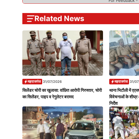
For Feedback -
Related News
महराजगंज
महराजगंज
31/07/2026
31/0
सिलेंडर चोरी का खुलासा: वांछित आरोपी गिरफ्तार, चोरी
थाना भिटौली में एएसप
का सिलेंडर, पाइप व रेगुलेटर बरामद
विवेचनाओं के शीघ्र 
निर्देश