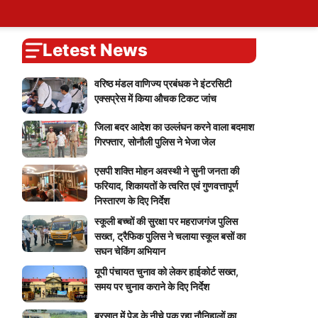
ary
tions
ers
Self Attendence
User Blogs
My Calendar
Logout
You
Blog
Account
vote
Password Reset
Live Cricket Score
Home
Letest News
वरिष्ठ मंडल वाणिज्य प्रबंधक ने इंटरसिटी
एक्सप्रेस में किया औचक टिकट जांच
जिला बदर आदेश का उल्लंघन करने वाला बदमाश
गिरफ्तार, सोनौली पुलिस ने भेजा जेल
एसपी शक्ति मोहन अवस्थी ने सुनी जनता की
फरियाद, शिकायतों के त्वरित एवं गुणवत्तापूर्ण
निस्तारण के दिए निर्देश
स्कूली बच्चों की सुरक्षा पर महराजगंज पुलिस
सख्त, ट्रैफिक पुलिस ने चलाया स्कूल बसों का
सघन चेकिंग अभियान
यूपी पंचायत चुनाव को लेकर हाईकोर्ट सख्त,
समय पर चुनाव कराने के दिए निर्देश
बरसात में पेड़ के नीचे पक रहा नौनिहालों का