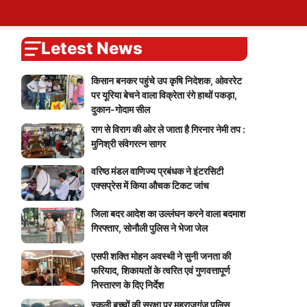
ary
tions
ers
Self Attendence
User Blogs
My Calendar
Logout
You
Blog
Account
vote
Password Reset
Live Cricket Score
Home
Letest News
किसान बनकर पहुंचे उप कृषि निदेशक, ओवररेट
पर यूरिया बेचने वाला विक्रेता रंगे हाथों पकड़ा,
दुकान-गोदाम सील
राग से विराग की ओर ले जाता है गिरनार नेमी तप :
मुनिश्री संवेगरत्न सागर
वरिष्ठ मंडल वाणिज्य प्रबंधक ने इंटरसिटी
एक्सप्रेस में किया औचक टिकट जांच
जिला बदर आदेश का उल्लंघन करने वाला बदमाश
गिरफ्तार, सोनौली पुलिस ने भेजा जेल
एसपी शक्ति मोहन अवस्थी ने सुनी जनता की
फरियाद, शिकायतों के त्वरित एवं गुणवत्तापूर्ण
निस्तारण के दिए निर्देश
स्कूली बच्चों की सुरक्षा पर महराजगंज पुलिस