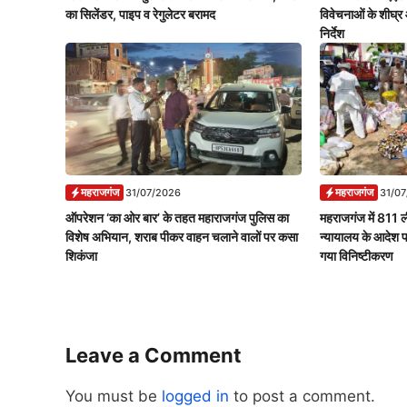
का सिलेंडर, पाइप व रेगुलेटर बरामद
विवेचनाओं के शीघ्र 
निर्देश
महराजगंज
महराजगंज
31/07/2026
31/0
ऑपरेशन ‘का ओर बार’ के तहत महाराजगंज पुलिस का
महराजगंज में 811 ल
विशेष अभियान, शराब पीकर वाहन चलाने वालों पर कसा
न्यायालय के आदेश 
शिकंजा
गया विनिष्टीकरण
Leave a Comment
You must be
logged in
to post a comment.