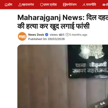
Skip
MRJ News में डिजिटल रिपोर्टर बनें
Latest Poat
Short News
News
Naam Jap Counter
Water Bottle
Sing Up
Login
About U
Restr
Free
होम
महराजगंज
उत्तर प्रदेश
मनोरंजन
राजनीति
ऑ
to
content
Maharajganj News: दिल दहला देने
की हत्या कर खुद लगाई फांसी
News Desk
views
26
5 months ago
Published On:
09/03/2026