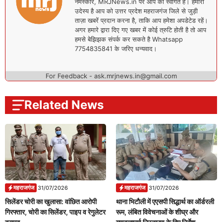
नमस्कार, MRJNews.in पर आप का स्वागत है। हमारा
उदेस्य है आप को उत्तर प्रदेश महराजगंज जिले से जुड़ी
ताज़ा खबरें प्रदान करना है, ताकि आप हमेशा अपडेटेड रहें।
अगर हमारे द्वारा दिए गए खबर में कोई त्रुटि होती है तो आप
हमसे बेझिझक संपर्क कर सकते है Whatsapp
7754835841 के जरिए धन्यवाद।
For Feedback - ask.mrjnews.in@gmail.com
Related News
महराजगंज
महराजगंज
31/07/2026
31/07/2026
सिलेंडर चोरी का खुलासा: वांछित आरोपी
थाना भिटौली में एएसपी सिद्धार्थ का ऑर्डरली
गिरफ्तार, चोरी का सिलेंडर, पाइप व रेगुलेटर
रूम, लंबित विवेचनाओं के शीघ्र और