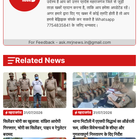
उदेस्य है आप को उत्तर प्रदेश महराजगंज जिले से जुड़ी
ताज़ा खबरें प्रदान करना है, ताकि आप हमेशा अपडेटेड रहें।
अगर हमारे द्वारा दिए गए खबर में कोई त्रुटि होती है तो आप
हमसे बेझिझक संपर्क कर सकते है Whatsapp
7754835841 के जरिए धन्यवाद।
For Feedback - ask.mrjnews.in@gmail.com
Related News
महराजगंज
महराजगंज
31/07/2026
31/07/2026
सिलेंडर चोरी का खुलासा: वांछित आरोपी
थाना भिटौली में एएसपी सिद्धार्थ का ऑर्डरली
गिरफ्तार, चोरी का सिलेंडर, पाइप व रेगुलेटर
रूम, लंबित विवेचनाओं के शीघ्र और
बरामद
गुणवत्तापूर्ण निस्तारण के दिए निर्देश