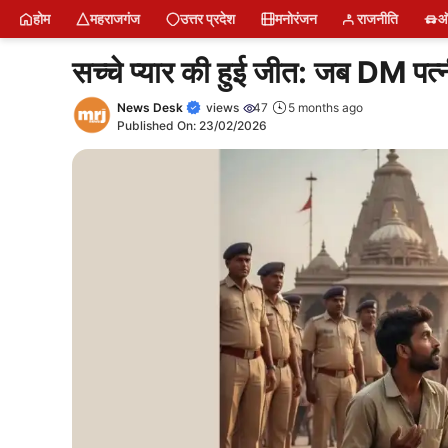
Skip
MRJ News में डिजिटल रिपोर्टर बनें
Latest Poat
Short News
News
Naam Jap Counter
Water Bottle
Sing Up
Login
About U
Restr
Free
होम
महराजगंज
उत्तर प्रदेश
मनोरंजन
राजनीति
ऑ
to
content
सच्चे प्यार की हुई जीत: जब DM पत
News Desk
views
47
5 months ago
Published On:
23/02/2026