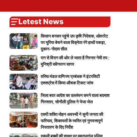
ary
tions
ers
Self Attendence
User Blogs
My Calendar
Logout
You
Blog
Account
vote
Password Reset
Live Cricket Score
Home
Letest News
किसान बनकर पहुंचे उप कृषि निदेशक, ओवररेट
पर यूरिया बेचने वाला विक्रेता रंगे हाथों पकड़ा,
दुकान-गोदाम सील
राग से विराग की ओर ले जाता है गिरनार नेमी तप :
मुनिश्री संवेगरत्न सागर
वरिष्ठ मंडल वाणिज्य प्रबंधक ने इंटरसिटी
एक्सप्रेस में किया औचक टिकट जांच
जिला बदर आदेश का उल्लंघन करने वाला बदमाश
गिरफ्तार, सोनौली पुलिस ने भेजा जेल
एसपी शक्ति मोहन अवस्थी ने सुनी जनता की
फरियाद, शिकायतों के त्वरित एवं गुणवत्तापूर्ण
निस्तारण के दिए निर्देश
स्कूली बच्चों की सुरक्षा पर महराजगंज पुलिस