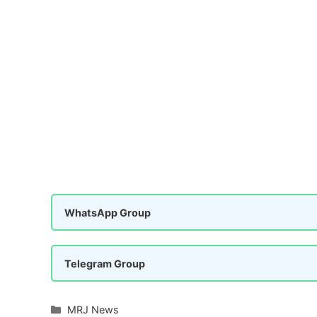
WhatsApp Group
Telegram Group
Categories
MRJ News