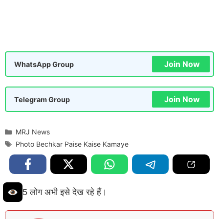
Join Now
WhatsApp Group
Join Now
Telegram Group
Categories
MRJ News
Tags
Photo Bechkar Paise Kaise Kamaye
5 लोग अभी इसे देख रहे हैं।