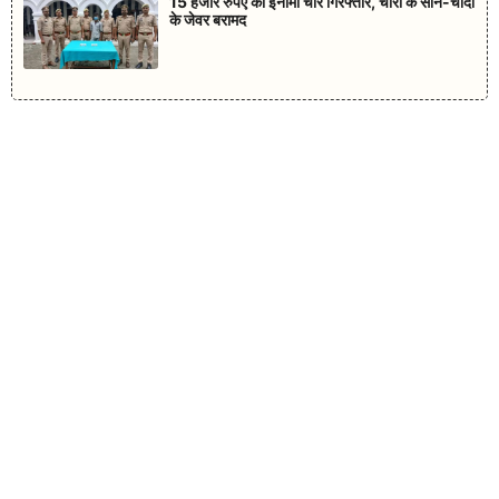
15 हजार रुपए का इनामी चोर गिरफ्तार, चोरी के सोने-चांदी
के जेवर बरामद