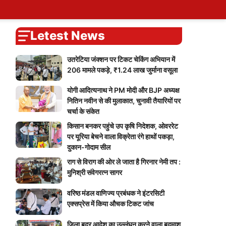
ary
tions
ers
Self Attendence
User Blogs
My Calendar
Logout
You
Blog
Account
vote
Password Reset
Live Cricket Score
Home
Letest News
उतरेटिया जंक्शन पर टिकट चेकिंग अभियान में
206 मामले पकड़े, ₹1.24 लाख जुर्माना वसूला
योगी आदित्यनाथ ने PM मोदी और BJP अध्यक्ष
नितिन नवीन से की मुलाकात, चुनावी तैयारियों पर
चर्चा के संकेत
किसान बनकर पहुंचे उप कृषि निदेशक, ओवररेट
पर यूरिया बेचने वाला विक्रेता रंगे हाथों पकड़ा,
दुकान-गोदाम सील
राग से विराग की ओर ले जाता है गिरनार नेमी तप :
मुनिश्री संवेगरत्न सागर
वरिष्ठ मंडल वाणिज्य प्रबंधक ने इंटरसिटी
एक्सप्रेस में किया औचक टिकट जांच
जिला बदर आदेश का उल्लंघन करने वाला बदमाश