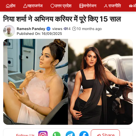
Skip
होम
महराजगंज
उत्तर प्रदेश
मनोरंजन
राजनीति
ऑ
to
content
निया शर्मा ने अभिनय करियर में पूरे किए 15 साल
Ramesh Pandey
views
14
10 months ago
Published On:
16/09/2025
Share
Follow Us