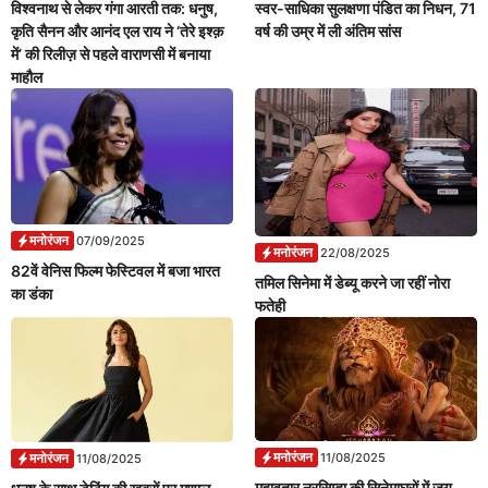
विश्वनाथ से लेकर गंगा आरती तक: धनुष,
स्वर-साधिका सुलक्षणा पंडित का निधन, 71
कृति सैनन और आनंद एल राय ने ‘तेरे इश्क़
वर्ष की उम्र में ली अंतिम सांस
में’ की रिलीज़ से पहले वाराणसी में बनाया
माहौल
मनोरंजन
07/09/2025
मनोरंजन
22/08/2025
82वें वेनिस फिल्म फेस्टिवल में बजा भारत
तमिल सिनेमा में डेब्यू करने जा रहीं नोरा
का डंका
फतेही
मनोरंजन
मनोरंजन
11/08/2025
11/08/2025
महावतार नरसिम्हा की सिनेमाघरों में जय-