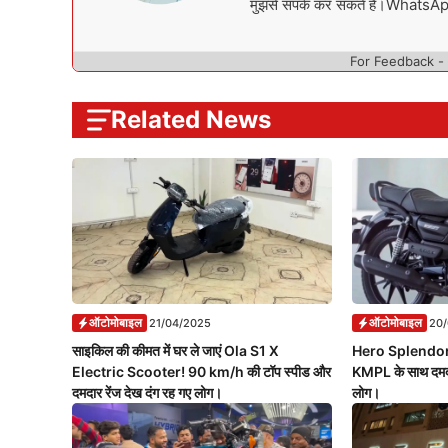
मुझसे संपर्क कर सकते हैं।What
For Feedback -
Related News
ऑटोमोबाइल
ऑटोमोबाइल
21/04/2025
20
साइकिल की कीमत में घर ले जाएं Ola S1 X
Hero Splendor 
Electric Scooter! 90 km/h की टॉप स्पीड और
KMPL के साथ दमदा
दमदार रेंज देख दंग रह गए लोग।
लोग।