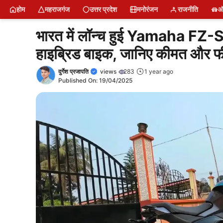
Skip
MRJ News में डिजिटल रिपोर्टर बनें
Latest Poat
Short News
News
Naam Jap Counter
Water Bottle
Sing Up
Login
About U
Restr
Free
होम
महराजगंज
उत्तर प्रदेश
मनोरंजन
राजनीति
ऑ
to
content
भारत में लॉन्च हुई Yamaha FZ-S
हाइब्रिड बाइक, जानिए कीमत और फी
दुर्गेश प्रजापति
views
283
1 year ago
Published On:
19/04/2025