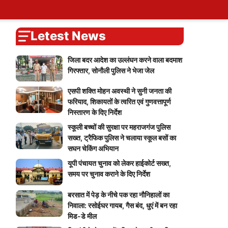
ary
tions
ers
Self Attendence
User Blogs
My Calendar
Logout
You
Blog
Account
vote
Password Reset
Live Cricket Score
Home
Letest News
जिला बदर आदेश का उल्लंघन करने वाला बदमाश
गिरफ्तार, सोनौली पुलिस ने भेजा जेल
एसपी शक्ति मोहन अवस्थी ने सुनी जनता की
फरियाद, शिकायतों के त्वरित एवं गुणवत्तापूर्ण
निस्तारण के दिए निर्देश
स्कूली बच्चों की सुरक्षा पर महराजगंज पुलिस
सख्त, ट्रैफिक पुलिस ने चलाया स्कूल बसों का
सघन चेकिंग अभियान
यूपी पंचायत चुनाव को लेकर हाईकोर्ट सख्त,
समय पर चुनाव कराने के दिए निर्देश
बरसात में पेड़ के नीचे पक रहा नौनिहालों का
निवाला: रसोईघर गायब, गैस बंद, धुएं में बन रहा
मिड-डे मील