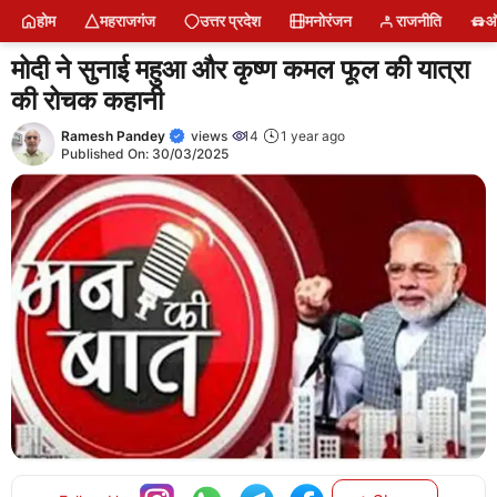
Skip
होम
महराजगंज
उत्तर प्रदेश
मनोरंजन
राजनीति
ऑ
to
content
मोदी ने सुनाई महुआ और कृष्ण कमल फूल की यात्रा
की रोचक कहानी
Ramesh Pandey
views
14
1 year ago
Published On:
30/03/2025